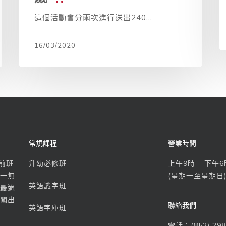
這個活動會分兩次進行送出240...
16/03/2020
常規課程
營業時間
前班
升幼必修班
上午9時 – 下午6
一無
(星期一至星期日
英語識字班
最適
闖出
聯絡我們
英語字庫班
電話：(852) 298