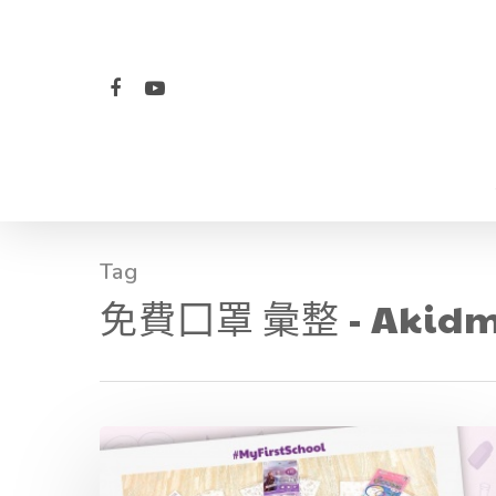
Tag
免費囗罩 彙整 - Akid
Hit enter to search or ESC to close