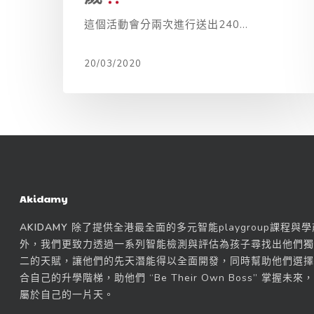
這個活動會分兩次進行送出240...
20/03/2020
Akidamy
AKIDAMY
除了提供
全港最全面的多元智能playgroup
課程與
學
外，我們更致力透過一系列
智能檢測與評估
為孩子尋找出他們獨
二的天賦，讓他們的
先天潛能得以全面開發
，同時幫助他們選擇
合自己的升學階梯，助他們
“Be Their Own Boss”
掌握未來，
屬於自己的一片天。