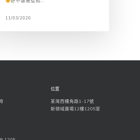
好不容易從和...
11/03/2020
位置
時
荃灣西樓角路1-17號
)
新領域廣場12樓1205室
8 1205